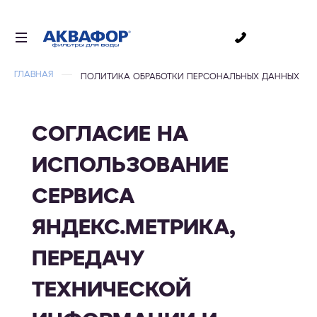
0
ГЛАВНАЯ
ПОЛИТИКА ОБРАБОТКИ ПЕРСОНАЛЬНЫХ ДАННЫХ
ДЛЯ ПИТЬЕВОЙ ВОДЫ
СМЕННЫЕ МОДУЛИ
СОГЛАСИЕ НА
ДЛЯ ВАННОЙ
В КОТТЕДЖ
ИСПОЛЬЗОВАНИЕ
АКСЕССУАРЫ
СЕРВИСА
ДЛЯ БИЗНЕСА
ЯНДЕКС.МЕТРИКА,
АКЦИИ
ПЕРЕДАЧУ
ДОСТАВКА
ТЕХНИЧЕСКОЙ
УСЛУГИ