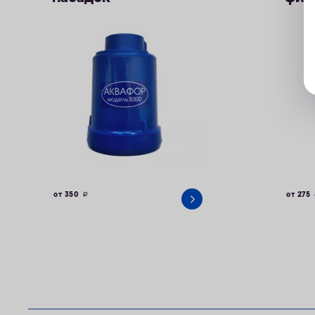
от 350
руб.
от 275