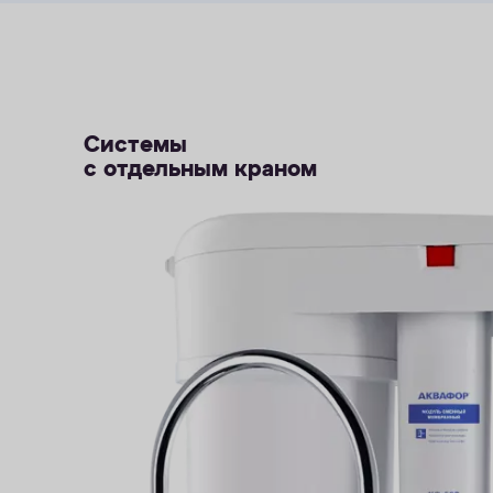
Системы
с отдельным краном