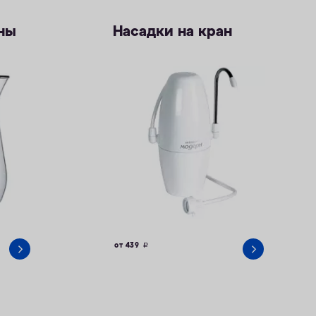
ны
Насадки на кран
от 439
руб.