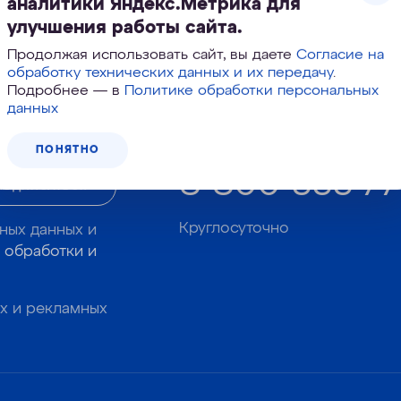
аналитики Яндекс.Метрика для
улучшения работы сайта.
Продолжая использовать сайт, вы даете
Согласие на
Корзина №
961-386
обработку технических данных и их передачу
.
Подробнее — в
Политике обработки персональных
данных
Звоните, подберем фильтр в 
ПОНЯТНО
8-800 333-77
ПОДПИСАТЬСЯ
Круглосуточно
ных данных и
 обработки и
х и рекламных