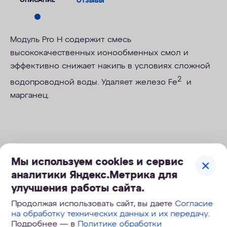
ОПИСАНИЕ
ОТЗЫВЫ
Модуль Pro Н содержит смесь
высококачественных ионообменных смол и
эффективно снижает накипь в условиях сложной
2
водопроводной воды. Удаляет железо Fe
и
марганец.
Снижение накипи
Мы используем cookies и сервис
аналитики Яндекс.Метрика для
улучшения работы сайта.
Легкая и безопасная замена
модулей одной рукой
Продолжая использовать сайт, вы даете
Согласие
на обработку технических данных и их передачу
.
Подробнее — в
Политике обработки