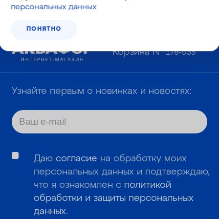
персональных данных
ПОНЯТНО
Корзина №
178-035
Узнайте первым о новинках и новостях:
Даю
согласие
на обработку моих
персональных данных и подтверждаю,
что я ознакомлен с
политикой
обработки и защиты персональных
данных
.