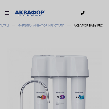
0
ЛЬТРЫ
ФИЛЬТРЫ АКВАФОР КРИСТАЛЛ
АКВАФОР BABY PRO
ДЛЯ ПИТЬЕВОЙ ВОДЫ
СМЕННЫЕ МОДУЛИ
ДЛЯ ВАННОЙ
В КОТТЕДЖ
АКСЕССУАРЫ
ДЛЯ БИЗНЕСА
АКЦИИ
ДОСТАВКА
УСЛУГИ